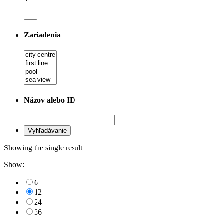
Zariadenia
Názov alebo ID
Showing the single result
Show:
6
12
24
36