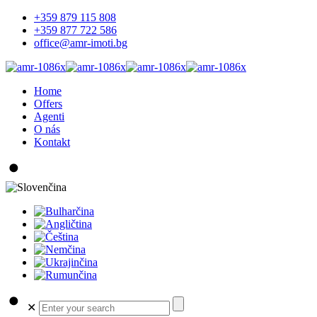
+359 879 115 808
+359 877 722 586
office@amr-imoti.bg
Home
Offers
Agenti
O nás
Kontakt
✕