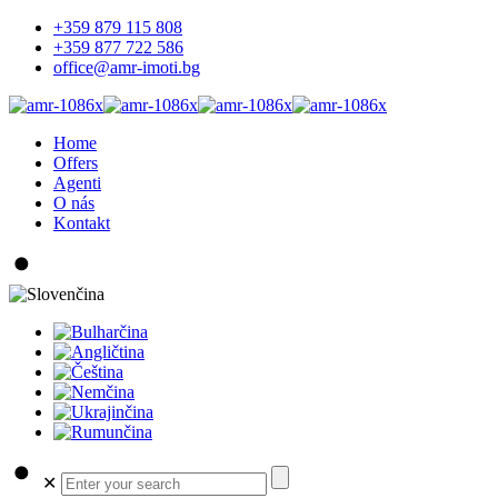
+359 879 115 808
+359 877 722 586
office@amr-imoti.bg
Home
Offers
Agenti
O nás
Kontakt
✕