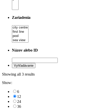
Zariadenia
Názov alebo ID
Showing all 3 results
Show:
6
12
24
36